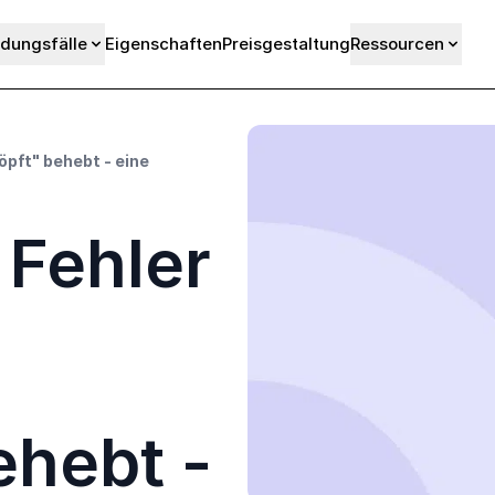
dungsfälle
Eigenschaften
Preisgestaltung
Ressourcen
pft" behebt - eine
Fehler
ehebt -