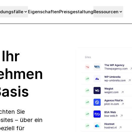
dungsfälle
Eigenschaften
Preisgestaltung
Ressourcen
 Ihr
nehmen
asis
chten Sie
sites – über ein
ziell für