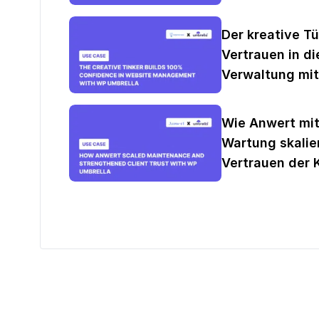
Der kreative Tü
Vertrauen in di
Verwaltung mit
Wie Anwert mit
Wartung skalie
Vertrauen der 