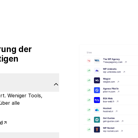
rung der
tigen
rt. Weniger Tools,
über alle
rd