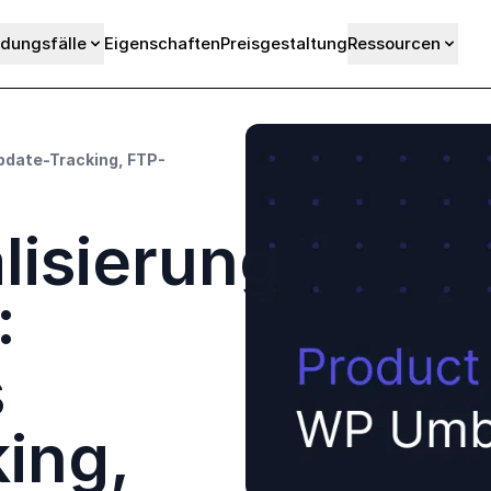
dungsfälle
Eigenschaften
Preisgestaltung
Ressourcen
pdate-Tracking, FTP-
lisierung
:
s
ing,