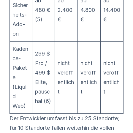
ab
ab
ab
ab
Sicher
480 €
2.400
4.800
14.400
heits-
(5)
€
€
€
Add-
on
Kaden
299 $
ce-
Pro /
nicht
nicht
nicht
Paket
499 $
veröff
veröff
veröff
e
Elite,
entlich
entlich
entlich
(Liqui
pausc
t
t
t
d
hal (6)
Web)
Der Entwickler umfasst bis zu 25 Standorte;
für 10 Standorte fallen weiterhin die vollen