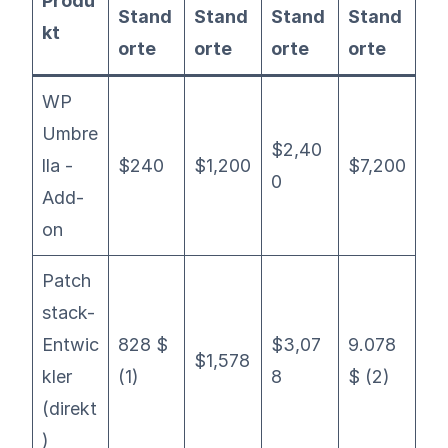
Produ
Stand
Stand
Stand
Stand
kt
orte
orte
orte
orte
WP
Umbre
$2,40
lla -
$240
$1,200
$7,200
0
Add-
on
Patch
stack-
Entwic
828 $
$3,07
9.078
$1,578
kler
(1)
8
$ (2)
(direkt
)