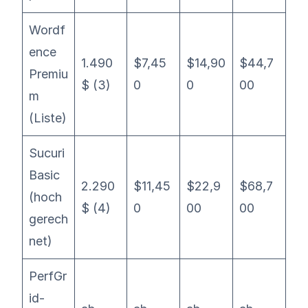
Wordf
ence
1.490
$7,45
$14,90
$44,7
Premiu
$ (3)
0
0
00
m
(Liste)
Sucuri
Basic
2.290
$11,45
$22,9
$68,7
(hoch
$ (4)
0
00
00
gerech
net)
PerfGr
id-