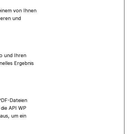
 einem von Ihnen
ieren und
o und Ihren
nelles Ergebnis
 PDF-Dateien
r die API WP
aus, um ein