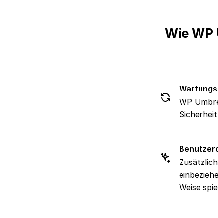
Wie WP U
Wartungsd
WP Umbrel
Sicherheit
Benutzerd
Zusätzlic
einbezieh
Weise spie