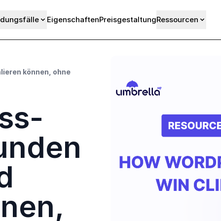
dungsfälle
Eigenschaften
Preisgestaltung
Ressourcen
ieren können, ohne
ss-
unden
d
nnen,