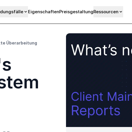
dungsfälle
Eigenschaften
Preisgestaltung
Ressourcen
tte Überarbeitung
's
ystem