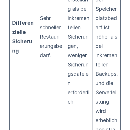
g als bei
Speicher
Sehr
inkremen
platzbed
Differen
schneller
tellen
arf ist
zielle
Restauri
Sicherun
höher als
Sicheru
erungsbe
gen,
bei
ng
darf.
weniger
inkremen
Sicherun
tellen
gsdateie
Backups,
n
und die
erforderli
Serverlei
ch
stung
wird
erheblich
beeinträ