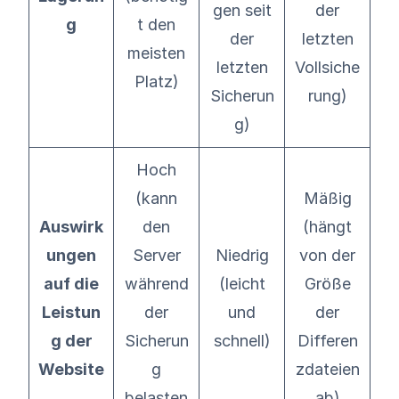
gen seit
der
g
t den
der
letzten
meisten
letzten
Vollsiche
Platz)
Sicherun
rung)
g)
Hoch
(kann
Mäßig
Auswirk
den
(hängt
ungen
Server
Niedrig
von der
auf die
während
(leicht
Größe
Leistun
der
und
der
g der
Sicherun
schnell)
Differen
Website
g
zdateien
belasten
ab)