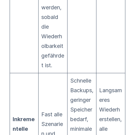
werden,
sobald
die
Wiederh
olbarkeit
gefährde
t ist.
Schnelle
Backups,
Langsam
geringer
eres
Speicher
Wiederh
Fast alle
Inkreme
bedarf,
erstellen,
Szenarie
ntelle
minimale
alle
n und