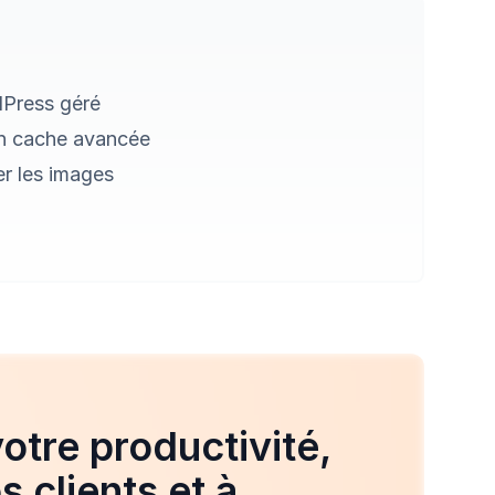
Press géré
en cache avancée
er les images
otre productivité,
 clients et à